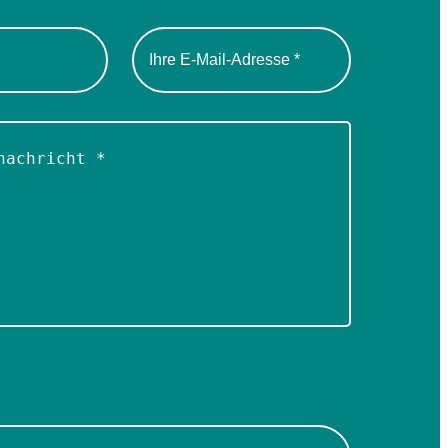
Please
leave
this
field
empty.