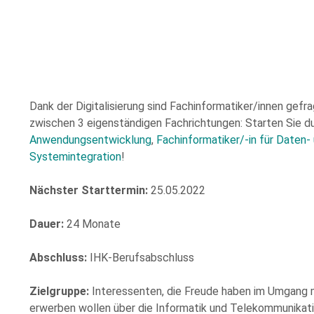
Please
leave
this
field
empty.
Dank der Digitalisierung sind Fachinformatiker/innen gefr
zwischen 3 eigenständigen Fachrichtungen: Starten Sie d
Anwendungsentwicklung
,
Fachinformatiker/-in für Daten
Systemintegration
!
Nächster Starttermin:
25.05.2022
r Kenntnis genommen und stimme der elektronischen Erhebung und Speicherung me
beachten Sie: Diese Einwilligung können Sie per E-Mail an info@comhard.de jederzei
Dauer:
24 Monate
t und es gelten die
Datenschutzbestimmungen
and
Nutzungsbedingungen
von Go
Abschluss:
IHK-Berufsabschluss
Zielgruppe:
Interessenten, die Freude haben im Umgang 
erwerben wollen über die Informatik und Telekommunikatio