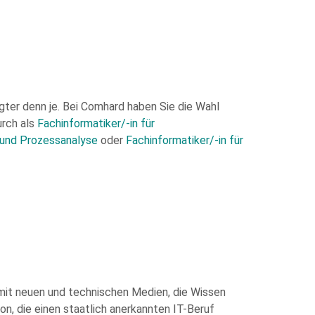
agter denn je. Bei Comhard haben Sie die Wahl
urch als
Fachinformatiker/-in für
- und Prozessanalyse
oder
Fachinformatiker/-in für
iner Angaben sowie Daten für den Zweck der
t für die Zukunft widerrufen.
ogle.
mit neuen und technischen Medien, die Wissen
n, die einen staatlich anerkannten IT-Beruf