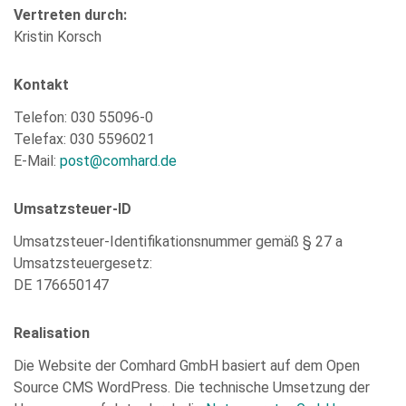
Vertreten durch:
Kristin Korsch
Kontakt
Telefon: 030 55096-0
Telefax: 030 5596021
E-Mail:
post@comhard.de
Umsatzsteuer-ID
Bitte
Umsatzsteuer-Identifikationsnummer gemäß § 27 a
füllen
Umsatzsteuergesetz:
Sie
DE 176650147
alle
Pflichtfelder
Realisation
aus.
Please
leave
Die Website der Comhard GmbH basiert auf dem Open
this
Source CMS WordPress. Die technische Umsetzung der
field