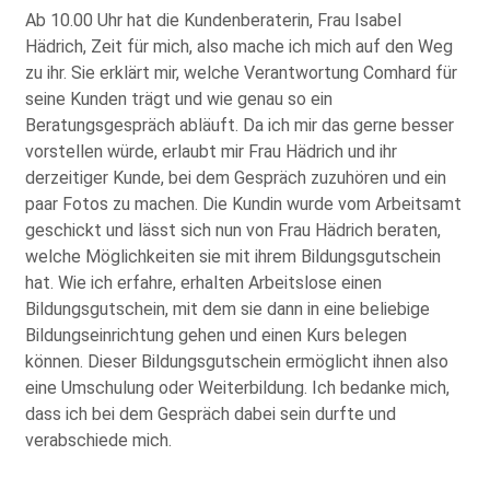
aus.
Please
Ab 10.00 Uhr hat die Kundenberaterin, Frau Isabel
leave
Hädrich, Zeit für mich, also mache ich mich auf den Weg
this
zu ihr. Sie erklärt mir, welche Verantwortung Comhard für
field
seine Kunden trägt und wie genau so ein
empty.
Beratungsgespräch abläuft. Da ich mir das gerne besser
vorstellen würde, erlaubt mir Frau Hädrich und ihr
derzeitiger Kunde, bei dem Gespräch zuzuhören und ein
paar Fotos zu machen. Die Kundin wurde vom Arbeitsamt
geschickt und lässt sich nun von Frau Hädrich beraten,
welche Möglichkeiten sie mit ihrem Bildungsgutschein
hat. Wie ich erfahre, erhalten Arbeitslose einen
Die Datenschutzerklärung habe ich zur Kenntnis genommen
und stimme der elektronischen Erhebung und Speicherung
Bildungsgutschein, mit dem sie dann in eine beliebige
meiner Angaben sowie Daten für den Zweck der Beantwortung
meiner Anfrage zu. Bitte beachten Sie: Diese Einwilligung
Bildungseinrichtung gehen und einen Kurs belegen
können Sie per E-Mail an info@comhard.de jederzeit für die
können. Dieser Bildungsgutschein ermöglicht ihnen also
Zukunft widerrufen.
eine Umschulung oder Weiterbildung. Ich bedanke mich,
Diese Website ist durch reCAPTCHA geschützt und es gelten die
Datenschutzbestimmungen
and
Nutzungsbedingungen
von
dass ich bei dem Gespräch dabei sein durfte und
Google.
verabschiede mich.