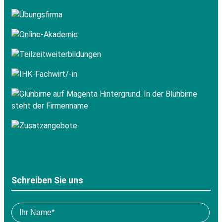
Schreiben Sie uns
Pl
Bitte
lea