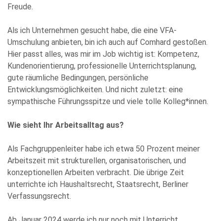
Freude.
Als ich Unternehmen gesucht habe, die eine VFA-
Die Datenschutzerklärung habe ich zur Kenntnis genommen
und stimme der elektronischen Erhebung und Speicherung
Umschulung anbieten, bin ich auch auf Comhard gestoßen.
meiner Angaben sowie Daten für den Zweck der Beantwortung
Hier passt alles, was mir im Job wichtig ist: Kompetenz,
meiner Anfrage zu. Bitte beachten Sie: Diese Einwilligung
können Sie per E-Mail an info@comhard.de jederzeit für die
Kundenorientierung, professionelle Unterrichtsplanung,
Zukunft widerrufen.
gute räumliche Bedingungen, persönliche
Diese Website ist durch reCAPTCHA geschützt und es gelten die
Entwicklungsmöglichkeiten. Und nicht zuletzt: eine
Datenschutzbestimmungen
and
Nutzungsbedingungen
von
Google.
sympathische Führungsspitze und viele tolle Kolleg*innen.
Wie sieht Ihr Arbeitsalltag aus?
Als Fachgruppenleiter habe ich etwa 50 Prozent meiner
Arbeitszeit mit strukturellen, organisatorischen, und
konzeptionellen Arbeiten verbracht. Die übrige Zeit
unterrichte ich Haushaltsrecht, Staatsrecht, Berliner
Verfassungsrecht.
Ab Januar 2024 werde ich nur noch mit Unterricht