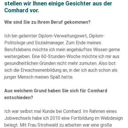
stellen wir Ihnen einige Gesichter aus der
Comhard vor.
Wie sind Sie zu Ihrem Beruf gekommen?
Ich bin gelernter Diplom-Verwaltungswirt, Diplom-
Bitte
Politologe und Sozialmanager. Zum Ende meines
füllen
Berufslebens möchte ich mein angehäuftes Wissen gerne
Sie
weitergeben. Eine 60-Stunden-Woche möchte ich mir aus
alle
gesundheitlichen Gründen nicht mehr zumuten. Also bot
Pflichtfelder
sich die Erwachsenenbildung an, in der ich auch schon als
aus.
Please
junger Mensch meinen Spaß hatte.
leave
this
Aus welchem Grund haben Sie sich für Comhard
field
entschieden?
empty.
Ich war selbst mal Kunde bei Comhard. Im Rahmen eines
Jobwechsels habe ich 2010 eine Fortbildung im Webdesign
belegt. Mit Frau Strohwald zu arbeiten war eine große