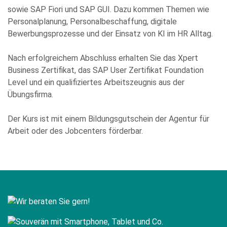
können Sie per E-Mail an info@comhard.de jederzeit für die
sowie SAP Fiori und SAP GUI. Dazu kommen Themen wie
Zukunft widerrufen.
Personalplanung, Personalbeschaffung, digitale
Diese Website ist durch reCAPTCHA geschützt und es gelten die
Bewerbungsprozesse und der Einsatz von KI im HR Alltag.
Datenschutzbestimmungen
and
Nutzungsbedingungen
von
Google.
Nach erfolgreichem Abschluss erhalten Sie das Xpert
Business Zertifikat, das SAP User Zertifikat Foundation
Level und ein qualifiziertes Arbeitszeugnis aus der
Übungsfirma.
Der Kurs ist mit einem Bildungsgutschein der Agentur für
Arbeit oder des Jobcenters förderbar.