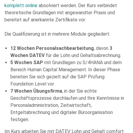
komplett online
absolviert werden. Der Kurs verbindet
Bitte
theoretische Grundlagen mit angewandter Praxis und
füllen
bereitet auf anerkannte Zertifikate vor.
Sie
alle
Die Qualifizierung ist in mehrere Module gegliedert:
Pflichtfelder
aus.
Please
12 Wochen Personalsachbearbeitung
, davon
3
leave
Wochen DATEV
für die Lohn und Gehaltsabrechnung.
this
5 Wochen SAP
mit Grundlagen zu S/4HANA und dem
field
Bereich Human Capital Management. In dieser Phase
empty.
bereiten Sie sich gezielt auf die SAP Prüfung
Foundation Level vor.
7 Wochen Übungsfirma
, in der Sie echte
Geschäftsprozesse durchlaufen und Ihre Kenntnisse in
Personaladministration, Zeitwirtschaft,
Entgeltabrechnung und digitaler Büroorganisation
Die Datenschutzerklärung habe ich zur Kenntnis genommen
festigen.
und stimme der elektronischen Erhebung und Speicherung
meiner Angaben sowie Daten für den Zweck der Beantwortung
Im Kurs arbeiten Sie mit DATEV Lohn und Gehalt comfort
meiner Anfrage zu. Bitte beachten Sie: Diese Einwilligung