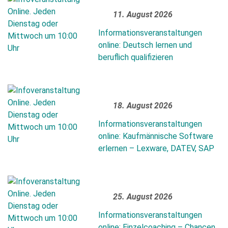
11. August 2026
Informationsveranstaltungen
online: Deutsch lernen und
beruflich qualifizieren
Bitte
füllen
Sie
18. August 2026
alle
Informationsveranstaltungen
Pflichtfelder
online: Kaufmännische Software
aus.
Please
erlernen – Lexware, DATEV, SAP
leave
this
field
empty.
25. August 2026
Informationsveranstaltungen
online: Einzelcoaching – Chancen