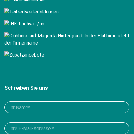
Schreiben Sie uns
Bitte
füllen
Sie
Please
alle
leave