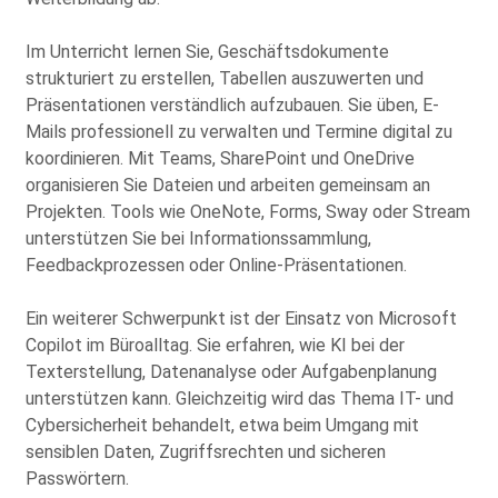
Die Datenschutzerklärung habe ich zur Kenntnis genommen
Im Unterricht lernen Sie, Geschäftsdokumente
und stimme der elektronischen Erhebung und Speicherung
meiner Angaben sowie Daten für den Zweck der Beantwortung
strukturiert zu erstellen, Tabellen auszuwerten und
meiner Anfrage zu. Bitte beachten Sie: Diese Einwilligung
können Sie per E-Mail an info@comhard.de jederzeit für die
Präsentationen verständlich aufzubauen. Sie üben, E-
Zukunft widerrufen.
Mails professionell zu verwalten und Termine digital zu
Diese Website ist durch reCAPTCHA geschützt und es gelten die
koordinieren. Mit Teams, SharePoint und OneDrive
Datenschutzbestimmungen
and
Nutzungsbedingungen
von
Google.
organisieren Sie Dateien und arbeiten gemeinsam an
Projekten. Tools wie OneNote, Forms, Sway oder Stream
unterstützen Sie bei Informationssammlung,
Feedbackprozessen oder Online-Präsentationen.
Ein weiterer Schwerpunkt ist der Einsatz von Microsoft
Copilot im Büroalltag. Sie erfahren, wie KI bei der
Texterstellung, Datenanalyse oder Aufgabenplanung
unterstützen kann. Gleichzeitig wird das Thema IT- und
Cybersicherheit behandelt, etwa beim Umgang mit
sensiblen Daten, Zugriffsrechten und sicheren
Passwörtern.