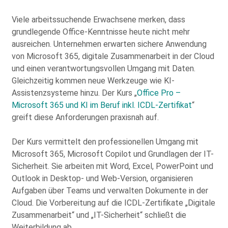
Viele arbeitssuchende Erwachsene merken, dass
grundlegende Office-Kenntnisse heute nicht mehr
ausreichen. Unternehmen erwarten sichere Anwendung
Bitte
von Microsoft 365, digitale Zusammenarbeit in der Cloud
füllen
und einen verantwortungsvollen Umgang mit Daten.
Sie
Gleichzeitig kommen neue Werkzeuge wie KI-
alle
Assistenzsysteme hinzu. Der Kurs „
Office Pro –
Pflichtfelder
Microsoft 365 und KI im Beruf inkl. ICDL-Zertifikat
“
aus.
Please
greift diese Anforderungen praxisnah auf.
leave
this
Der Kurs vermittelt den professionellen Umgang mit
field
Microsoft 365, Microsoft Copilot und Grundlagen der IT-
empty.
Sicherheit. Sie arbeiten mit Word, Excel, PowerPoint und
Outlook in Desktop- und Web-Version, organisieren
Aufgaben über Teams und verwalten Dokumente in der
Cloud. Die Vorbereitung auf die ICDL-Zertifikate „Digitale
Zusammenarbeit“ und „IT-Sicherheit“ schließt die
Weiterbildung ab.