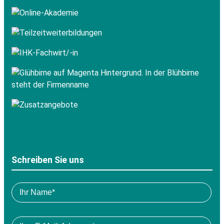
Schreiben Sie uns
Pl
Bitte
lea
füllen
thi
Sie