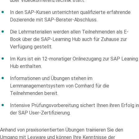
über Videokonferenztechnik statt.
leave
this
In den SAP-Kursen unterrichten qualifizierte erfahrende
field
Dozierende mit SAP-Berater-Abschluss.
empty.
Die Lehrmaterialien werden allen Teilnehmenden als E-
Book über die SAP-Learning Hub auch für Zuhause zur
Verfügung gestellt.
Im Kurs ist ein 12-monatiger Onlinezugang zur SAP Leaning
Hub enthalten.
Die Datenschutzerklärung habe ich zur Kenntnis genommen und
stimme der elektronischen Erhebung und Speicherung meiner
Informationen und Übungen stehen im
Angaben sowie Daten für den Zweck der Beantwortung meiner
Lernmanagementsystem von Comhard für die
Anfrage zu. Bitte beachten Sie: Diese Einwilligung können Sie per
E-Mail an info@comhard.de jederzeit für die Zukunft widerrufen.
Teilnehmenden bereit.
Diese Website ist durch reCAPTCHA geschützt und es gelten die
Datenschutzbestimmungen
and
Nutzungsbedingungen
von
Intensive Prüfungsvorbereitung sichert Ihnen ihren Erfolg in
Google.
der SAP User-Zertifizierung.
Anhand von praxisorientierten Übungen trainieren Sie den
Umgang mit Lexware und können Ihre Kenntnisse der