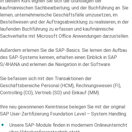
In diesem Kurs eignen Sie sich die Grundlagen der
kaufmännischen Sachbearbeitung, und der Buchführung an. Sie
lernen, unternehmerische Geschäftsfälle umzusetzen, im
Bestellwesen und der Auftragsabwicklung zu realisieren, in der
laufenden Buchführung zu erfassen und kaufmännische
Sachverhalte mit Microsoft Office Anwendungen darzustellen.
Außerdem erlernen Sie die SAP-Basics. Sie lernen den Aufbau
des SAP-Systems kennen, erhalten einen Einblick in SAP
S/4HANA und erlernen die Navigation in der Software.
Sie befassen sich mit den Transaktionen der
Geschäftsbereiche Personal (HCM), Rechnungswesen (FI),
Bitte
Controlling (CO), Vertrieb (SD) und Einkauf (MM).
füllen
Sie
Ihre neu gewonnenen Kenntnisse belegen Sie mit der original
alle
SAP User-Zertifizierung Foundation Level – System Handling.
Pflichtfelder
Unsere SAP-Module finden in modernem Onlineunterricht
aus.
Please