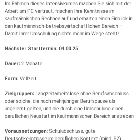
Im Rahmen dieses Intensivkurses machen Sie sich mit der
Arbeit am PC vertraut, frischen Ihre Kenntnisse im
Bitte
kaufmännischen Rechnen auf und erhalten einen Einblick in
füllen
den kaufmännisch-betriebswirtschaftlichen Bereich –
Sie
Damit Ihrer Umschulung nichts mehr im Wege steht!
alle
Pflichtfelder
Nächster Starttermin: 04.03.25
aus.
Please
leave
Dauer:
2 Monate
this
field
Form:
Vollzeit
empty.
Zielgruppen:
Langzeitarbeitslose ohne Berufsabschluss
oder solche, die nach mehrjähriger Berufspause als
ungelernt gelten, und die durch eine Umschulung einen
beruflichen Neustart im kaufmännischen Bereich anstreben
Voraussetzungen:
Schulabschluss, gute
Die Datenschutzerklärung habe ich zur Kenntnis genommen
Deutschkenntnisse im beruflichen Kontext (mind. B2)
und stimme der elektronischen Erhebung und Speicherung