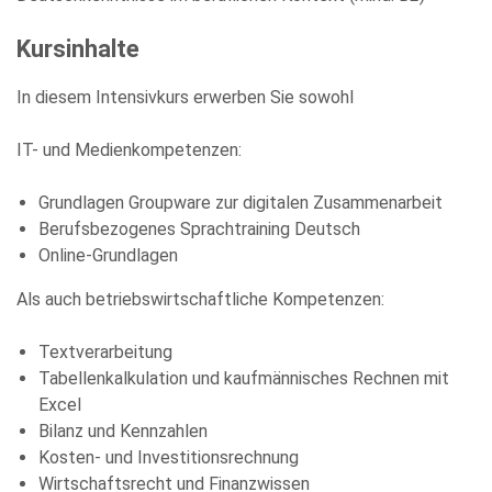
meiner Angaben sowie Daten für den Zweck der Beantwortung
meiner Anfrage zu. Bitte beachten Sie: Diese Einwilligung
Kursinhalte
können Sie per E-Mail an info@comhard.de jederzeit für die
Zukunft widerrufen.
Diese Website ist durch reCAPTCHA geschützt und es gelten die
In diesem Intensivkurs erwerben Sie sowohl
Datenschutzbestimmungen
and
Nutzungsbedingungen
von
Google.
IT- und Medienkompetenzen:
Grundlagen Groupware zur digitalen Zusammenarbeit
Berufsbezogenes Sprachtraining Deutsch
Online-Grundlagen
Als auch betriebswirtschaftliche Kompetenzen:
Textverarbeitung
Tabellenkalkulation und kaufmännisches Rechnen mit
Excel
Bilanz und Kennzahlen
Kosten- und Investitionsrechnung
Wirtschaftsrecht und Finanzwissen