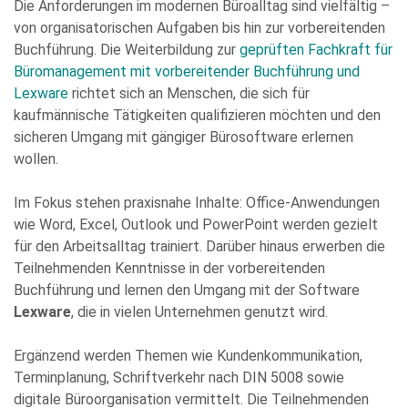
Die Anforderungen im modernen Büroalltag sind vielfältig –
Bitte
von organisatorischen Aufgaben bis hin zur vorbereitenden
füllen
Buchführung. Die Weiterbildung zur
geprüften Fachkraft für
Sie
Büromanagement mit vorbereitender Buchführung und
alle
Lexware
richtet sich an Menschen, die sich für
Pflichtfelder
kaufmännische Tätigkeiten qualifizieren möchten und den
aus.
Please
sicheren Umgang mit gängiger Bürosoftware erlernen
leave
wollen.
this
field
Im Fokus stehen praxisnahe Inhalte: Office-Anwendungen
empty.
wie Word, Excel, Outlook und PowerPoint werden gezielt
für den Arbeitsalltag trainiert. Darüber hinaus erwerben die
Teilnehmenden Kenntnisse in der vorbereitenden
Buchführung und lernen den Umgang mit der Software
Lexware
, die in vielen Unternehmen genutzt wird.
Ergänzend werden Themen wie Kundenkommunikation,
Die Datenschutzerklärung habe ich zur Kenntnis genommen
und stimme der elektronischen Erhebung und Speicherung
Terminplanung, Schriftverkehr nach DIN 5008 sowie
meiner Angaben sowie Daten für den Zweck der Beantwortung
meiner Anfrage zu. Bitte beachten Sie: Diese Einwilligung
digitale Büroorganisation vermittelt. Die Teilnehmenden