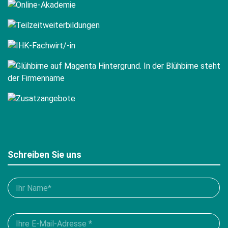
Schreiben Sie uns
Bitte
füllen
Sie
Please
alle