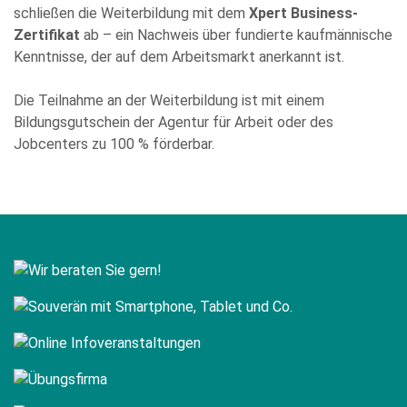
können Sie per E-Mail an info@comhard.de jederzeit für die
schließen die Weiterbildung mit dem
Xpert Business-
Zukunft widerrufen.
Zertifikat
ab – ein Nachweis über fundierte kaufmännische
Diese Website ist durch reCAPTCHA geschützt und es gelten die
Datenschutzbestimmungen
and
Nutzungsbedingungen
von
Kenntnisse, der auf dem Arbeitsmarkt anerkannt ist.
Google.
Die Teilnahme an der Weiterbildung ist mit einem
Bildungsgutschein der Agentur für Arbeit oder des
Jobcenters zu 100 % förderbar.