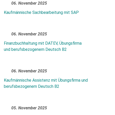
06. November 2025
Kaufmännische Sachbearbeitung mit SAP
06. November 2025
Bitte
Finanzbuchhaltung mit DATEV, Übungsfirma
füllen
und berufsbezogenem Deutsch B2
Sie
alle
Pflichtfelder
06. November 2025
aus.
Please
Kaufmännische Assistenz mit Übungsfirma und
leave
berufsbezogenem Deutsch B2
this
field
empty.
05. November 2025