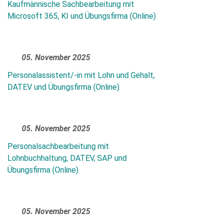
Kaufmännische Sachbearbeitung mit
Microsoft 365, KI und Übungsfirma (Online)
Die Datenschutzerklärung habe ich zur Kenntnis genommen und stim
der elektronischen Erhebung und Speicherung meiner Angaben sowie
05. November 2025
Daten für den Zweck der Beantwortung meiner Anfrage zu. Bitte
beachten Sie: Diese Einwilligung können Sie per E-Mail an
Personalassistent/-in mit Lohn und Gehalt,
info@comhard.de jederzeit für die Zukunft widerrufen.
DATEV und Übungsfirma (Online)
Diese Website ist durch reCAPTCHA geschützt und es gelten die
Datenschutzbestimmungen
and
Nutzungsbedingungen
von Google.
05. November 2025
Personalsachbearbeitung mit
Lohnbuchhaltung, DATEV, SAP und
Übungsfirma (Online)
05. November 2025