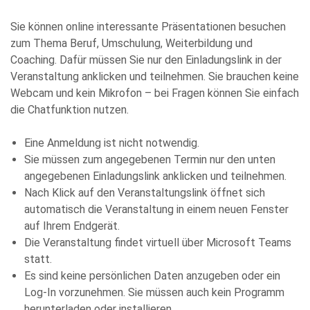
this
Sie können online interessante Präsentationen besuchen
field
zum Thema Beruf, Umschulung, Weiterbildung und
empty.
Coaching. Dafür müssen Sie nur den Einladungslink in der
Veranstaltung anklicken und teilnehmen. Sie brauchen keine
Webcam und kein Mikrofon – bei Fragen können Sie einfach
die Chatfunktion nutzen.
Eine Anmeldung ist nicht notwendig.
Die Datenschutzerklärung habe ich zur Kenntnis genommen
Sie müssen zum angegebenen Termin nur den unten
und stimme der elektronischen Erhebung und Speicherung
meiner Angaben sowie Daten für den Zweck der Beantwortung
angegebenen Einladungslink anklicken und teilnehmen.
meiner Anfrage zu. Bitte beachten Sie: Diese Einwilligung
Nach Klick auf den Veranstaltungslink öffnet sich
können Sie per E-Mail an info@comhard.de jederzeit für die
Zukunft widerrufen.
automatisch die Veranstaltung in einem neuen Fenster
Diese Website ist durch reCAPTCHA geschützt und es gelten die
auf Ihrem Endgerät.
Datenschutzbestimmungen
and
Nutzungsbedingungen
von
Die Veranstaltung findet virtuell über Microsoft Teams
Google.
statt.
Es sind keine persönlichen Daten anzugeben oder ein
Log-In vorzunehmen. Sie müssen auch kein Programm
herunterladen oder installieren.