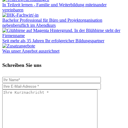
In Teilzeit lernen - Familie und Weiterbildung miteinander
vereinbaren
Bachelor Professional für Büro und Projektorganisation
nebenberuflich im Abendkurs
Seit mehr als 35 Jahren Ihr erfolgreicher Bildungspartner
Was unser Angebot auszeichnet
Schreiben Sie uns
Bitte
Please
füllen
leave
Sie
this
alle
field
Pflichtfelder
empty.
aus.