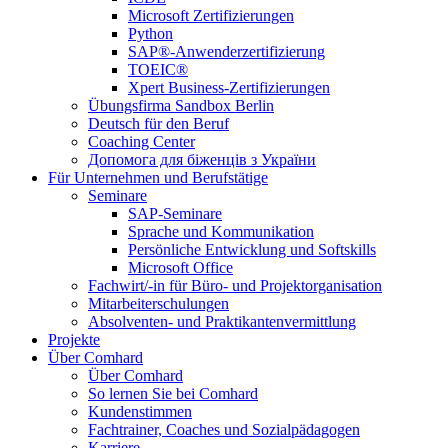
Microsoft Zertifizierungen
Python
SAP®-Anwenderzertifizierung
TOEIC®
Xpert Business-Zertifizierungen
Übungsfirma Sandbox Berlin
Deutsch für den Beruf
Coaching Center
Допомога для біженців з України
Für Unternehmen und Berufstätige
Seminare
SAP-Seminare
Sprache und Kommunikation
Persönliche Entwicklung und Softskills
Microsoft Office
Fachwirt/-in für Büro- und Projektorganisation
Mitarbeiterschulungen
Absolventen- und Praktikantenvermittlung
Projekte
Über Comhard
Über Comhard
So lernen Sie bei Comhard
Kundenstimmen
Fachtrainer, Coaches und Sozialpädagogen
Karriere