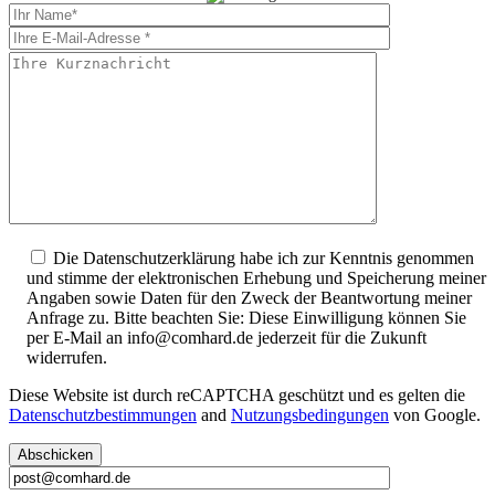
Bitte
füllen
Please
Sie
leave
alle
this
Pflichtfelder
field
aus.
empty.
Die Datenschutzerklärung habe ich zur Kenntnis genommen
und stimme der elektronischen Erhebung und Speicherung meiner
Angaben sowie Daten für den Zweck der Beantwortung meiner
Anfrage zu. Bitte beachten Sie: Diese Einwilligung können Sie
per E-Mail an info@comhard.de jederzeit für die Zukunft
widerrufen.
Diese Website ist durch reCAPTCHA geschützt und es gelten die
Datenschutzbestimmungen
and
Nutzungsbedingungen
von Google.