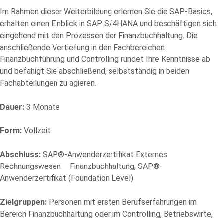
Im Rahmen dieser Weiterbildung erlernen Sie die SAP-Basics,
erhalten einen Einblick in SAP S/4HANA und beschäftigen sich
eingehend mit den Prozessen der Finanzbuchhaltung. Die
Bitte
anschließende Vertiefung in den Fachbereichen
füllen
Finanzbuchführung und Controlling rundet Ihre Kenntnisse ab
Sie
und befähigt Sie abschließend, selbstständig in beiden
alle
Fachabteilungen zu agieren.
Pflichtfelder
aus.
Please
Dauer:
3 Monate
leave
this
Form:
Vollzeit
field
empty.
Abschluss:
SAP®-Anwenderzertifikat Externes
Rechnungswesen – Finanzbuchhaltung, SAP®-
Anwenderzertifikat (Foundation Level)
Zielgruppen:
Personen mit ersten Berufserfahrungen im
Bereich Finanzbuchhaltung oder im Controlling, Betriebswirte,
Die Datenschutzerklärung habe ich zur Kenntnis genommen und