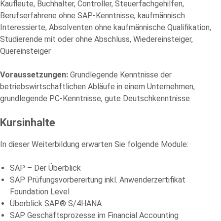
Kaufleute, Buchhalter, Controller, Steuerfachgehilfen,
stimme der elektronischen Erhebung und Speicherung meiner
Angaben sowie Daten für den Zweck der Beantwortung meiner
Berufserfahrene ohne SAP-Kenntnisse, kaufmännisch
Anfrage zu. Bitte beachten Sie: Diese Einwilligung können Sie per
Interessierte, Absolventen ohne kaufmännische Qualifikation,
E-Mail an info@comhard.de jederzeit für die Zukunft widerrufen.
Studierende mit oder ohne Abschluss, Wiedereinsteiger,
Diese Website ist durch reCAPTCHA geschützt und es gelten die
Datenschutzbestimmungen
and
Nutzungsbedingungen
von
Quereinsteiger
Google.
Voraussetzungen:
Grundlegende Kenntnisse der
betriebswirtschaftlichen Abläufe in einem Unternehmen,
grundlegende PC-Kenntnisse, gute Deutschkenntnisse
Kursinhalte
In dieser Weiterbildung erwarten Sie folgende Module:
SAP – Der Überblick
SAP Prüfungsvorbereitung inkl. Anwenderzertifikat
Foundation Level
Überblick SAP® S/4HANA
SAP Geschäftsprozesse im Financial Accounting