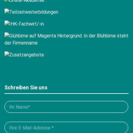
Schreiben Sie uns
Bitte
füllen
Sie
Please
alle
leave