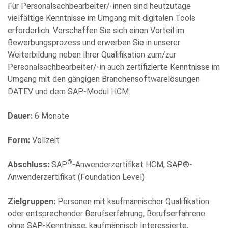
Für Personalsachbearbeiter/-innen sind heutzutage
vielfältige Kenntnisse im Umgang mit digitalen Tools
erforderlich. Verschaffen Sie sich einen Vorteil im
Bewerbungsprozess und erwerben Sie in unserer
Bitte
Weiterbildung neben Ihrer Qualifikation zum/zur
füllen
Personalsachbearbeiter/-in auch zertifizierte Kenntnisse im
Sie
Umgang mit den gängigen Branchensoftwarelösungen
alle
DATEV und dem SAP-Modul HCM.
Pflichtfelder
aus.
Please
Dauer:
6 Monate
leave
this
Form:
Vollzeit
field
®
empty.
Abschluss:
SAP
-Anwenderzertifikat HCM, SAP®-
Anwenderzertifikat (Foundation Level)
Zielgruppen:
Personen mit kaufmännischer Qualifikation
oder entsprechender Berufserfahrung, Berufserfahrene
ohne SAP-Kenntnisse, kaufmännisch Interessierte,