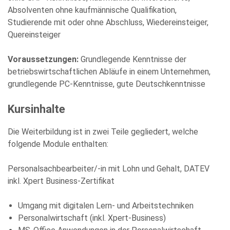
Absolventen ohne kaufmännische Qualifikation,
Die Datenschutzerklärung habe ich zur Kenntnis genommen
Studierende mit oder ohne Abschluss, Wiedereinsteiger,
und stimme der elektronischen Erhebung und Speicherung
meiner Angaben sowie Daten für den Zweck der Beantwortung
Quereinsteiger
meiner Anfrage zu. Bitte beachten Sie: Diese Einwilligung
können Sie per E-Mail an info@comhard.de jederzeit für die
Zukunft widerrufen.
Voraussetzungen:
Grundlegende Kenntnisse der
Diese Website ist durch reCAPTCHA geschützt und es gelten die
betriebswirtschaftlichen Abläufe in einem Unternehmen,
Datenschutzbestimmungen
and
Nutzungsbedingungen
von
grundlegende PC-Kenntnisse, gute Deutschkenntnisse
Google.
Kursinhalte
Die Weiterbildung ist in zwei Teile gegliedert, welche
folgende Module enthalten:
Personalsachbearbeiter/-in mit Lohn und Gehalt, DATEV
inkl. Xpert Business-Zertifikat
Umgang mit digitalen Lern- und Arbeitstechniken
Personalwirtschaft (inkl. Xpert-Business)