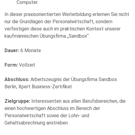
In dieser praxisorientierten Weiterbildung erlernen Sie nicht
Bitte
nur die Grundlagen der Personalwirtschaft, sondern
füllen
verfestigen diese auch im praktischen Kontext unserer
Sie
kaufmännischen Übungsfirma „Sandbox“.
alle
Pflichtfelder
Dauer:
6 Monate
aus.
Please
leave
Form:
Vollzeit
this
field
Abschluss:
Arbeitszeugnis der Übungsfirma Sandbox
empty.
Berlin, Xpert Business-Zertifikat
Zielgruppe:
Interessenten aus allen Berufsbereichen, die
einen hochwertigen Abschluss im Bereich der
Personalwirtschaft sowie der Lohn- und
Gehaltsabrechnung anstreben
Die Datenschutzerklärung habe ich zur Kenntnis genommen