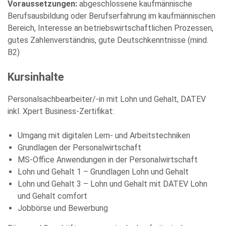
Voraussetzungen:
abgeschlossene kaufmännische
und stimme der elektronischen Erhebung und Speicherung
meiner Angaben sowie Daten für den Zweck der Beantwortung
Berufsausbildung oder Berufserfahrung im kaufmännischen
meiner Anfrage zu. Bitte beachten Sie: Diese Einwilligung
können Sie per E-Mail an info@comhard.de jederzeit für die
Bereich, Interesse an betriebswirtschaftlichen Prozessen,
Zukunft widerrufen.
gutes Zahlenverständnis, gute Deutschkenntnisse (mind.
Diese Website ist durch reCAPTCHA geschützt und es gelten die
B2)
Datenschutzbestimmungen
and
Nutzungsbedingungen
von
Google.
Kursinhalte
Personalsachbearbeiter/-in mit Lohn und Gehalt, DATEV
inkl. Xpert Business-Zertifikat:
Umgang mit digitalen Lern- und Arbeitstechniken
Grundlagen der Personalwirtschaft
MS-Office Anwendungen in der Personalwirtschaft
Lohn und Gehalt 1 – Grundlagen Lohn und Gehalt
Lohn und Gehalt 3 – Lohn und Gehalt mit DATEV Lohn
und Gehalt comfort
Jobbörse und Bewerbung