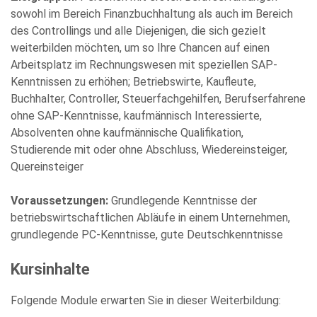
sowohl im Bereich Finanzbuchhaltung als auch im Bereich
des Controllings und alle Diejenigen, die sich gezielt
Die Datenschutzerklärung habe ich zur Kenntnis genommen
und stimme der elektronischen Erhebung und Speicherung
weiterbilden möchten, um so Ihre Chancen auf einen
meiner Angaben sowie Daten für den Zweck der Beantwortung
Arbeitsplatz im Rechnungswesen mit speziellen SAP-
meiner Anfrage zu. Bitte beachten Sie: Diese Einwilligung
können Sie per E-Mail an info@comhard.de jederzeit für die
Kenntnissen zu erhöhen; Betriebswirte, Kaufleute,
Zukunft widerrufen.
Buchhalter, Controller, Steuerfachgehilfen, Berufserfahrene
Diese Website ist durch reCAPTCHA geschützt und es gelten die
ohne SAP-Kenntnisse, kaufmännisch Interessierte,
Datenschutzbestimmungen
and
Nutzungsbedingungen
von
Google.
Absolventen ohne kaufmännische Qualifikation,
Studierende mit oder ohne Abschluss, Wiedereinsteiger,
Quereinsteiger
Voraussetzungen:
Grundlegende Kenntnisse der
betriebswirtschaftlichen Abläufe in einem Unternehmen,
grundlegende PC-Kenntnisse, gute Deutschkenntnisse
Kursinhalte
Folgende Module erwarten Sie in dieser Weiterbildung: