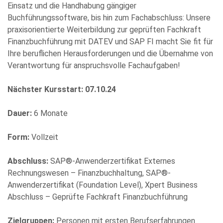
Einsatz und die Handhabung gängiger
Buchführungssoftware, bis hin zum Fachabschluss: Unsere
praxisorientierte Weiterbildung zur geprüften Fachkraft
Finanzbuchführung mit DATEV und SAP FI macht Sie fit für
Ihre beruflichen Herausforderungen und die Übernahme von
Bitte
Verantwortung für anspruchsvolle Fachaufgaben!
füllen
Sie
Nächster Kursstart: 07.10.24
alle
Pflichtfelder
Dauer:
6 Monate
aus.
Please
leave
Form:
Vollzeit
this
field
Abschluss:
SAP®-Anwenderzertifikat Externes
empty.
Rechnungswesen – Finanzbuchhaltung, SAP®-
Anwenderzertifikat (Foundation Level), Xpert Business
Abschluss – Geprüfte Fachkraft Finanzbuchführung
Zielgruppen:
Personen mit ersten Berufserfahrungen