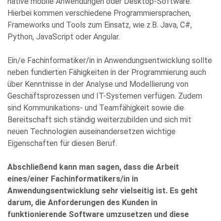
native mobile Anwendungen oder Desktop-Software.
meiner Angaben sowie Daten für den Zweck der Beantwortung
meiner Anfrage zu. Bitte beachten Sie: Diese Einwilligung
Hierbei kommen verschiedene Programmiersprachen,
können Sie per E-Mail an info@comhard.de jederzeit für die
Frameworks und Tools zum Einsatz, wie z.B. Java, C#,
Zukunft widerrufen.
Python, JavaScript oder Angular.
Diese Website ist durch reCAPTCHA geschützt und es gelten die
Datenschutzbestimmungen
and
Nutzungsbedingungen
von
Google.
Ein/e Fachinformatiker/in in Anwendungsentwicklung sollte
neben fundierten Fähigkeiten in der Programmierung auch
über Kenntnisse in der Analyse und Modellierung von
Geschäftsprozessen und IT-Systemen verfügen. Zudem
sind Kommunikations- und Teamfähigkeit sowie die
Bereitschaft sich ständig weiterzubilden und sich mit
neuen Technologien auseinandersetzen wichtige
Eigenschaften für diesen Beruf.
Abschließend kann man sagen, dass die Arbeit
eines/einer Fachinformatikers/in in
Anwendungsentwicklung sehr vielseitig ist. Es geht
darum, die Anforderungen des Kunden in
funktionierende Software umzusetzen und diese