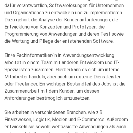
dafür verantwortlich, Softwarelösungen für Unternehmen
und Organisationen zu entwickeln und zu implementieren.
Bitte
Dazu gehört die Analyse der Kundenanforderungen, die
füllen
Entwicklung von Konzepten und Prototypen, die
Sie
Programmierung von Anwendungen und deren Test sowie
alle
die Wartung und Pflege der entstehenden Software.
Pflichtfelder
aus.
Please
Ein/e Fachinformatiker/in in Anwendungsentwicklung
leave
arbeitet in einem Team mit anderen Entwicklern und IT-
this
Spezialisten zusammen. Hierbei kann es sich um interne
field
Mitarbeiter handeln, aber auch um externe Dienstleister
empty.
oder Freelancer. Ein wichtiger Bestandteil des Jobs ist die
Zusammenarbeit mit dem Kunden, um dessen
Anforderungen bestmöglich umzusetzen.
Sie arbeiten in verschiedenen Branchen, wie z.B.
Finanzwesen, Logistik, Medien und E-Commerce. Außerdem
Die Datenschutzerklärung habe ich zur Kenntnis genommen
entwickeln sie sowohl webbasierte Anwendungen als auch
und stimme der elektronischen Erhebung und Speicherung