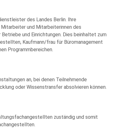
enstleister des Landes Berlin. Ihre
Mitarbeiter und Mitarbeiterinnen des
Betriebe und Einrichtungen. Dies beinhaltet zum
gestellten, Kaufmann/frau für Büromanagement
ichen Programmbereichen.
nstaltungen an, bei denen Teilnehmende
iner Angaben sowie Daten für den Zweck der
t für die Zukunft widerrufen.
klung oder Wissenstransfer absolvieren können.
ogle.
altungsfachangestellten zuständig und somit
achangestellten.