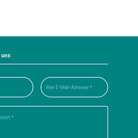
e uns
Please
leave
this
field
empty.