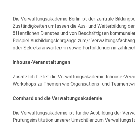
Please
leave
this
Die Verwaltungsakademie Berlin ist der zentrale Bildungsdi
field
Zuständigkeiten umfassen die Aus- und Weiterbildung der 
empty.
öffentlichen Dienstes und von Beschäftigten kommunaler 
Beispiel Ausbildungslehrgänge zum/r Verwaltungsfachan
oder Sekretäranwärter/-in sowie Fortbildungen in zahlre
Inhouse-Veranstaltungen
Zusätzlich bietet die Verwaltungsakademie Inhouse-Vera
r Kenntnis genommen und stimme der elektronischen Erhebung und Speicherung me
eachten Sie: Diese Einwilligung können Sie per E-Mail an info@comhard.de jederzei
Workshops zu Themen wie Organisations- und Teamentwic
t und es gelten die
Datenschutzbestimmungen
and
Nutzungsbedingungen
von Go
Comhard und die Verwaltungsakademie
Die Verwaltungsakademie ist für die Ausbildung der Verw
Prüfungsinstitution unserer Umschüler zum Verwaltungsf