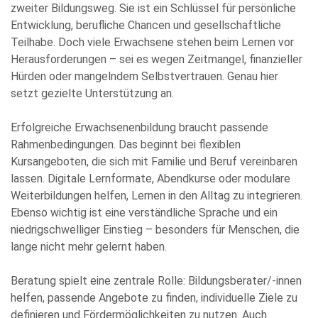
zweiter Bildungsweg. Sie ist ein Schlüssel für persönliche
Entwicklung, berufliche Chancen und gesellschaftliche
Bitte
Teilhabe. Doch viele Erwachsene stehen beim Lernen vor
füllen
Herausforderungen – sei es wegen Zeitmangel, finanzieller
Sie
Hürden oder mangelndem Selbstvertrauen. Genau hier
alle
setzt gezielte Unterstützung an.
Pflichtfelder
aus.
Please
Erfolgreiche Erwachsenenbildung braucht passende
leave
Rahmenbedingungen. Das beginnt bei flexiblen
this
Kursangeboten, die sich mit Familie und Beruf vereinbaren
field
lassen. Digitale Lernformate, Abendkurse oder modulare
empty.
Weiterbildungen helfen, Lernen in den Alltag zu integrieren.
Ebenso wichtig ist eine verständliche Sprache und ein
niedrigschwelliger Einstieg – besonders für Menschen, die
lange nicht mehr gelernt haben.
Beratung spielt eine zentrale Rolle: Bildungsberater/-innen
Die Datenschutzerklärung habe ich zur Kenntnis genommen
helfen, passende Angebote zu finden, individuelle Ziele zu
und stimme der elektronischen Erhebung und Speicherung
definieren und Fördermöglichkeiten zu nutzen. Auch
meiner Angaben sowie Daten für den Zweck der Beantwortung