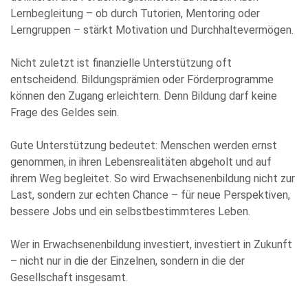
meiner Anfrage zu. Bitte beachten Sie: Diese Einwilligung
Lernbegleitung – ob durch Tutorien, Mentoring oder
können Sie per E-Mail an info@comhard.de jederzeit für die
Zukunft widerrufen.
Lerngruppen – stärkt Motivation und Durchhaltevermögen.
Diese Website ist durch reCAPTCHA geschützt und es gelten die
Datenschutzbestimmungen
and
Nutzungsbedingungen
von
Nicht zuletzt ist finanzielle Unterstützung oft
Google.
entscheidend. Bildungsprämien oder Förderprogramme
können den Zugang erleichtern. Denn Bildung darf keine
Frage des Geldes sein.
Gute Unterstützung bedeutet: Menschen werden ernst
genommen, in ihren Lebensrealitäten abgeholt und auf
ihrem Weg begleitet. So wird Erwachsenenbildung nicht zur
Last, sondern zur echten Chance – für neue Perspektiven,
bessere Jobs und ein selbstbestimmteres Leben.
Wer in Erwachsenenbildung investiert, investiert in Zukunft
– nicht nur in die der Einzelnen, sondern in die der
Gesellschaft insgesamt.