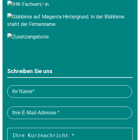
Schreiben Sie uns
Pl
Bitte
lea
füllen
thi
Sie
fie
alle
emp
Pflichtfelder
aus.