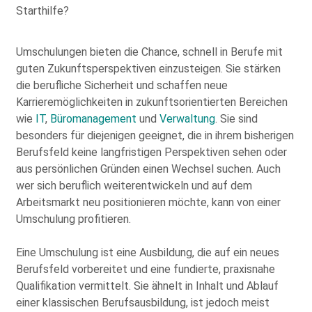
Bitte
Umschulungen bieten die Chance, schnell in Berufe mit
füllen
guten Zukunftsperspektiven einzusteigen. Sie stärken
Sie
die berufliche Sicherheit und schaffen neue
alle
Karrieremöglichkeiten in zukunftsorientierten Bereichen
Pflichtfelder
wie
IT
,
Büromanagement
und
Verwaltung
. Sie sind
aus.
Please
besonders für diejenigen geeignet, die in ihrem bisherigen
leave
Berufsfeld keine langfristigen Perspektiven sehen oder
this
aus persönlichen Gründen einen Wechsel suchen. Auch
field
wer sich beruflich weiterentwickeln und auf dem
empty.
Arbeitsmarkt neu positionieren möchte, kann von einer
Umschulung profitieren.
Eine Umschulung ist eine Ausbildung, die auf ein neues
Berufsfeld vorbereitet und eine fundierte, praxisnahe
Qualifikation vermittelt. Sie ähnelt in Inhalt und Ablauf
Die Datenschutzerklärung habe ich zur Kenntnis genommen
einer klassischen Berufsausbildung, ist jedoch meist
und stimme der elektronischen Erhebung und Speicherung