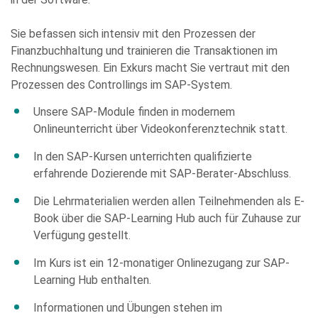
Sie befassen sich intensiv mit den Prozessen der
Finanzbuchhaltung und trainieren die Transaktionen im
Rechnungswesen. Ein Exkurs macht Sie vertraut mit den
Prozessen des Controllings im SAP-System.
Unsere SAP-Module finden in modernem
Onlineunterricht über Videokonferenztechnik statt.
In den SAP-Kursen unterrichten qualifizierte
Bitte
erfahrende Dozierende mit SAP-Berater-Abschluss.
füllen
Sie
Die Lehrmaterialien werden allen Teilnehmenden als E-
alle
Book über die SAP-Learning Hub auch für Zuhause zur
Pflichtfelder
Verfügung gestellt.
aus.
Please
Im Kurs ist ein 12-monatiger Onlinezugang zur SAP-
leave
Learning Hub enthalten.
this
field
Informationen und Übungen stehen im