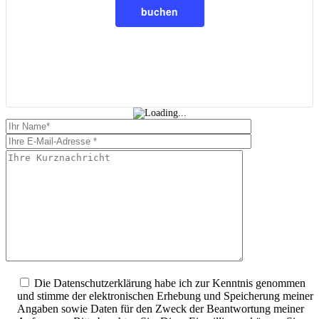
buchen
Bitte
füllen
Please
Sie
leave
alle
this
Pflichtfelder
field
aus.
empty.
Die Datenschutzerklärung habe ich zur Kenntnis genommen
und stimme der elektronischen Erhebung und Speicherung meiner
Angaben sowie Daten für den Zweck der Beantwortung meiner