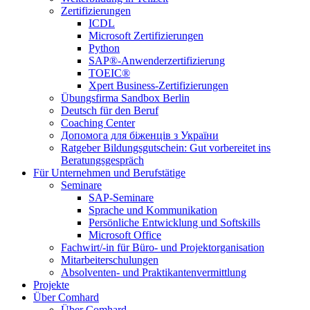
Zertifizierungen
ICDL
Microsoft Zertifizierungen
Python
SAP®-Anwenderzertifizierung
TOEIC®
Xpert Business-Zertifizierungen
Übungsfirma Sandbox Berlin
Deutsch für den Beruf
Coaching Center
Допомога для біженців з України
Ratgeber Bildungsgutschein: Gut vorbereitet ins
Beratungsgespräch
Für Unternehmen und Berufstätige
Seminare
SAP-Seminare
Sprache und Kommunikation
Persönliche Entwicklung und Softskills
Microsoft Office
Fachwirt/-in für Büro- und Projektorganisation
Mitarbeiterschulungen
Absolventen- und Praktikantenvermittlung
Projekte
Über Comhard
Über Comhard