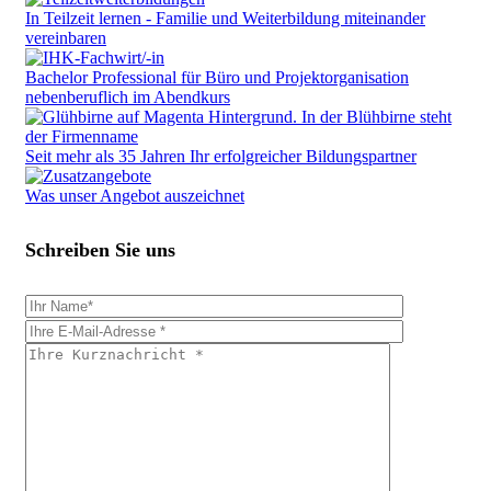
In Teilzeit lernen - Familie und Weiterbildung miteinander
vereinbaren
Bachelor Professional für Büro und Projektorganisation
nebenberuflich im Abendkurs
Seit mehr als 35 Jahren Ihr erfolgreicher Bildungspartner
Was unser Angebot auszeichnet
Schreiben Sie uns
Bitte
Please
füllen
leave
Sie
this
alle
field
Pflichtfelder
empty.
aus.