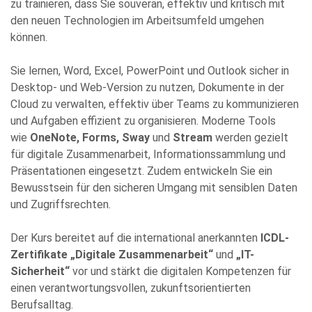
zu trainieren, dass Sie souverän, effektiv und kritisch mit
den neuen Technologien im Arbeitsumfeld umgehen
können.
Sie lernen, Word, Excel, PowerPoint und Outlook sicher in
Desktop- und Web-Version zu nutzen, Dokumente in der
Cloud zu verwalten, effektiv über Teams zu kommunizieren
und Aufgaben effizient zu organisieren. Moderne Tools
wie
OneNote, Forms, Sway
und
Stream
werden gezielt
für digitale Zusammenarbeit, Informationssammlung und
Präsentationen eingesetzt. Zudem entwickeln Sie ein
Bitte
Bewusstsein für den sicheren Umgang mit sensiblen Daten
füllen
und Zugriffsrechten.
Sie
alle
Der Kurs bereitet auf die international anerkannten
ICDL-
Pflichtfelder
Zertifikate „Digitale Zusammenarbeit“
und
„IT-
aus.
Please
Sicherheit“
vor und stärkt die digitalen Kompetenzen für
leave
einen verantwortungsvollen, zukunftsorientierten
this
Berufsalltag.
field