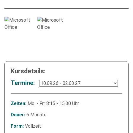
empty.
Die Datenschutzerklärung habe ich zur Kenntnis genommen
und stimme der elektronischen Erhebung und Speicherung
meiner Angaben sowie Daten für den Zweck der Beantwortung
meiner Anfrage zu. Bitte beachten Sie: Diese Einwilligung
Kursdetails:
können Sie per E-Mail an info@comhard.de jederzeit für die
Zukunft widerrufen.
Termine:
Diese Website ist durch reCAPTCHA geschützt und es gelten die
Datenschutzbestimmungen
and
Nutzungsbedingungen
von
Google.
Mo. - Fr.: 8:15 - 15:30 Uhr
Zeiten:
6 Monate
Dauer:
Vollzeit
Form: