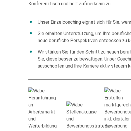
Bitte
Unser Einzelcoaching eignet sich für Sie, wen
füllen
Sie erhalten Unterstützung, um Ihre beruflic
Sie
neue berufliche Perspektiven entdecken zu k
alle
Pflichtfelder
Wir stärken Sie für den Schritt zu neuen ber
aus.
Sie, diese besser zu bewältigen. Unser Coachi
ausschöpfen und Ihre Karriere aktiv steuern 
Die Datenschutzerklärung habe ich zu
Beantwortung meiner Anfrage zu. Bitte b
Diese Website ist durch reCAPTCHA geschütz