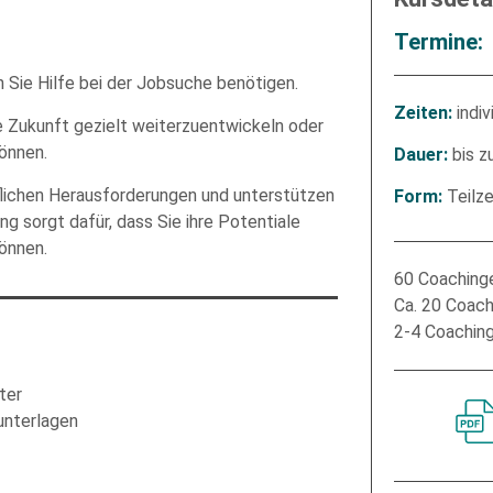
Termine:
n Sie Hilfe bei der Jobsuche benötigen.
indi
Zeiten:
he Zukunft gezielt weiterzuentwickeln oder
önnen.
bis 
Dauer:
Please
uflichen Herausforderungen und unterstützen
Teilze
Form:
leave
ng sorgt dafür, dass Sie ihre Potentiale
this
können.
field
empty.
60 Coaching
Ca. 20 Coac
2-4 Coachin
r Kenntnis genommen und stimme der elektronischen Erhebung und Speicherung me
eachten Sie: Diese Einwilligung können Sie per E-Mail an info@comhard.de jederzei
t und es gelten die
Datenschutzbestimmungen
and
Nutzungsbedingungen
von Go