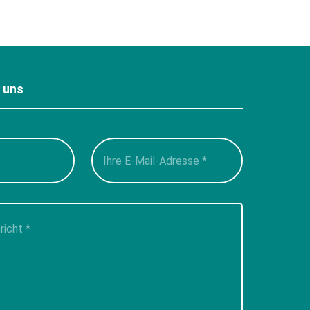
e uns
Please
leave
this
field
empty.