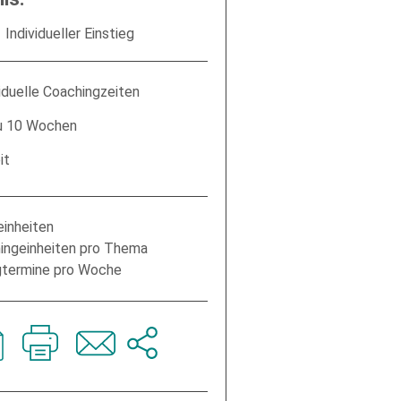
Individueller Einstieg
viduelle Coachingzeiten
zu 10 Wochen
it
einheiten
hingeinheiten pro Thema
gtermine pro Woche
iner Angaben sowie Daten für den Zweck der
t für die Zukunft widerrufen.
ogle.