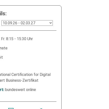
ls:
 Fr: 8:15 - 15:30 Uhr
nate
it
tional Certification for Digital
ert Business-Zertifikat
bundesweit online
rt:
iner Angaben sowie Daten für den Zweck der
t für die Zukunft widerrufen.