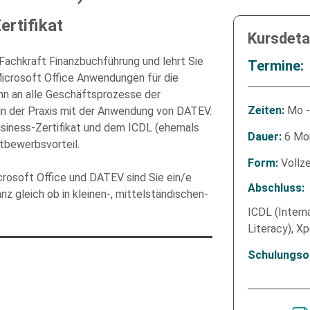
ertifikat
Kursdetai
 Fachkraft Finanzbuchführung und lehrt Sie
Termine:
crosoft Office Anwendungen für die
nn an alle Geschäftsprozesse der
Mo -
Zeiten:
 in der Praxis mit der Anwendung von DATEV.
Please
usiness-Zertifikat und dem ICDL (ehemals
leave
6 Mo
Dauer:
tbewerbsvorteil.
this
Vollze
Form:
field
rosoft Office und DATEV sind Sie ein/e
empty.
Abschluss:
z gleich ob in kleinen-, mittelständischen-
ICDL (Interna
Literacy), Xp
Schulungso
r Kenntnis genommen und stimme der elektronischen Erhebung und Speicherung me
eachten Sie: Diese Einwilligung können Sie per E-Mail an info@comhard.de jederzei