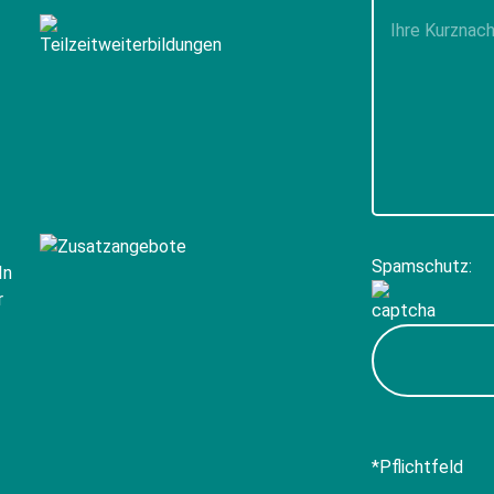
Pflichtfelder
aus.
Spamschutz:
*Pflichtfeld