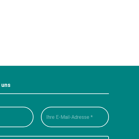
e uns
Please
leave
this
field