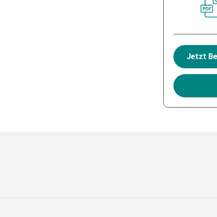
t und es gelten die
Datenschutzbestimmungen
and
Nutzungsbedingungen
von Go
Jetzt B