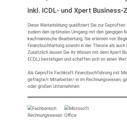
inkl. ICDL- und Xpert Business-Z
Diese Weiterbildung qualifiziert Sie zur Geprüften
Bitte
zudem den optimalen Umgang mit den gängigen Mi
füllen
kaufmännische Bearbeitung. Sie erlernen von Begi
Sie
Finanzbuchhaltung sowohl in der Theorie als auch
alle
Zusätzlich lassen Sie Ihr Wissen mit dem Xpert B
Pflichtfelder
ECDL) bestätigen und schaffen sich so einen Wet
aus.
Als Geprüfte Fachkraft Finanzbuchführung mit Mic
gefragte/r Mitarbeiter/-in im Rechnungswesen, gan
oder großen Unternehmen.
Die Datenschutzerklärung habe ich zu
Beantwortung meiner Anfrage zu. Bitte b