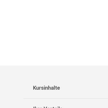
Diese Website ist durch reCAPTCHA geschütz
Kursinhalte