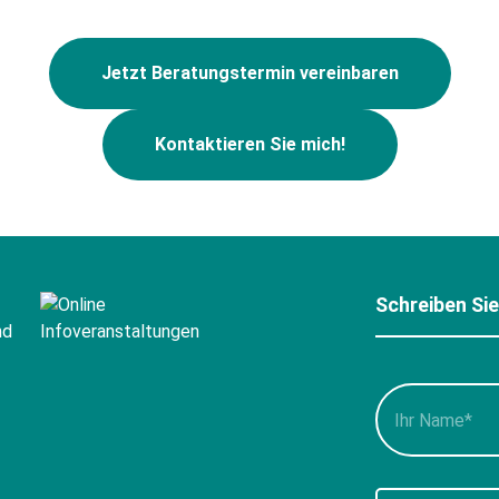
Jetzt Beratungstermin vereinbaren
Kontaktieren Sie mich!
Schreiben Si
Bitte
füllen
Sie
alle