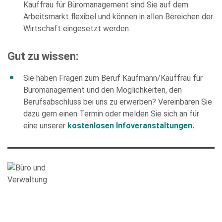
empty.
Kauffrau für Büromanagement sind Sie auf dem
Arbeitsmarkt flexibel und können in allen Bereichen der
Wirtschaft eingesetzt werden.
Gut zu wissen:
Sie haben Fragen zum Beruf Kaufmann/Kauffrau für
Die Datenschutzerklärung habe ich zur Kenntnis genommen
und stimme der elektronischen Erhebung und Speicherung
Büromanagement und den Möglichkeiten, den
meiner Angaben sowie Daten für den Zweck der Beantwortung
meiner Anfrage zu. Bitte beachten Sie: Diese Einwilligung
Berufsabschluss bei uns zu erwerben? Vereinbaren Sie
können Sie per E-Mail an info@comhard.de jederzeit für die
dazu gern einen Termin oder melden Sie sich an für
Zukunft widerrufen.
eine unserer
kostenlosen Infoveranstaltungen
.
Diese Website ist durch reCAPTCHA geschützt und es gelten die
Datenschutzbestimmungen
and
Nutzungsbedingungen
von
Google.