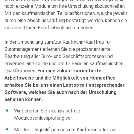
noch einzelne Module um Ihre Umschulung abzuschließen.
Mit den kaufmännischen Teilqualifikationen, welche jeweils
durch eine Abschlussprüfung bestätigt werden, können sie
individuell Ihren Berufsabschluss erreichen.
In der Umschulung zum/zur Kaufmann/Kauffrau für
Büromanagement erlernen Sie die praxisorientierte
Bearbeitung aller Büro- und Geschäftsprozesse und
erwerben eine solide und breite Basis an kaufmännischen
Bitte
Qualifikationen.
Für eine zukunftsorientierte
füllen
Arbeitsweise und die Möglichkeit von Homeoffice
Sie
erhalten Sie bei uns einen Laptop mit entsprechender
alle
Software, welches Sie auch nach der Umschulung
Pflichtfelder
behalten können.
aus.
Please
Wir bereiten Sie intensiv auf die
leave
Modulabschlussprüfung vor.
this
field
Mit der Teilqualifizierung zum Kaufmann oder zur