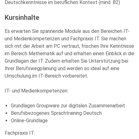
Deutschkenntnisse im beruflichen Kontext (mind. B2)
und stimme der elektronischen Erhebung und Speicherung
meiner Angaben sowie Daten für den Zweck der Beantwortung
meiner Anfrage zu. Bitte beachten Sie: Diese Einwilligung
Kursinhalte
können Sie per E-Mail an info@comhard.de jederzeit für die
Zukunft widerrufen.
Diese Website ist durch reCAPTCHA geschützt und es gelten die
Es erwarten Sie spannende Module aus den Bereichen IT-
Datenschutzbestimmungen
and
Nutzungsbedingungen
von
und Medienkompetenzen und Fachpraxis IT. Sie machen
Google.
sich mit der Arbeit am PC vertraut, frischen Ihre Kenntnisse
im Bereich Mathematik auf und erhalten einen Einblick in die
Grundlagen der IT. Zudem erhalten Sie Unterstützung bei
Ihrer Berufswegplanung und werden so ideal auf eine
Umschulung im IT-Bereich vorbereitet.
IT- und Medienkompetenzen:
Grundlagen Groupware zur digitalen Zusammenarbeit
Berufsbezogenes Sprachtraining Deutsch
Online-Grundlage
Fachpraxis IT: