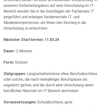
unserem Vorbereitungskurs auf eine Umschulung im IT-
Bereich werden Sie in die Grundlagen der Fachpraxis IT
Bitte
eingeführt und erlangen fundamentale IT- und
füllen
Medienkompetenzen, um Ihnen den Einstieg in die
Sie
Umschulung zu erleichtern.
alle
Pflichtfelder
Nächster Starttermin: 11.03.24
aus.
Please
leave
Dauer:
2 Monate
this
field
Form:
Vollzeit
empty.
Zielgruppen:
Langzeitarbeitslose ohne Berufsabschluss
oder solche, die nach mehrjähriger Berufspause als
ungelernt gelten, und die durch eine Umschulung einen
beruflichen Neustart im IT-Bereich anstreben
Voraussetzungen:
Schulabschluss, gute
Die Datenschutzerklärung habe ich zur Kenntnis genommen