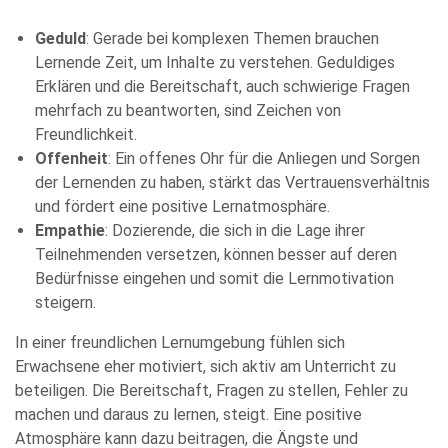
meiner Angaben sowie Daten für den Zweck der Beantwortung
meiner Anfrage zu. Bitte beachten Sie: Diese Einwilligung
können Sie per E-Mail an info@comhard.de jederzeit für die
Geduld
: Gerade bei komplexen Themen brauchen
Zukunft widerrufen.
Lernende Zeit, um Inhalte zu verstehen. Geduldiges
Diese Website ist durch reCAPTCHA geschützt und es gelten die
Erklären und die Bereitschaft, auch schwierige Fragen
Datenschutzbestimmungen
and
Nutzungsbedingungen
von
Google.
mehrfach zu beantworten, sind Zeichen von
Freundlichkeit.
Offenheit
: Ein offenes Ohr für die Anliegen und Sorgen
der Lernenden zu haben, stärkt das Vertrauensverhältnis
und fördert eine positive Lernatmosphäre.
Empathie
: Dozierende, die sich in die Lage ihrer
Teilnehmenden versetzen, können besser auf deren
Bedürfnisse eingehen und somit die Lernmotivation
steigern.
In einer freundlichen Lernumgebung fühlen sich
Erwachsene eher motiviert, sich aktiv am Unterricht zu
beteiligen. Die Bereitschaft, Fragen zu stellen, Fehler zu
machen und daraus zu lernen, steigt. Eine positive
Atmosphäre kann dazu beitragen, die Ängste und