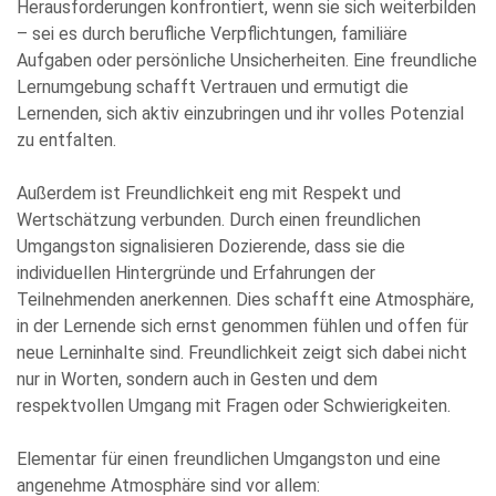
Herausforderungen konfrontiert, wenn sie sich weiterbilden
– sei es durch berufliche Verpflichtungen, familiäre
Bitte
Aufgaben oder persönliche Unsicherheiten. Eine freundliche
füllen
Lernumgebung schafft Vertrauen und ermutigt die
Sie
Lernenden, sich aktiv einzubringen und ihr volles Potenzial
alle
zu entfalten.
Pflichtfelder
aus.
Please
Außerdem ist Freundlichkeit eng mit Respekt und
leave
Wertschätzung verbunden. Durch einen freundlichen
this
Umgangston signalisieren Dozierende, dass sie die
field
individuellen Hintergründe und Erfahrungen der
empty.
Teilnehmenden anerkennen. Dies schafft eine Atmosphäre,
in der Lernende sich ernst genommen fühlen und offen für
neue Lerninhalte sind. Freundlichkeit zeigt sich dabei nicht
nur in Worten, sondern auch in Gesten und dem
respektvollen Umgang mit Fragen oder Schwierigkeiten.
Elementar für einen freundlichen Umgangston und eine
Die Datenschutzerklärung habe ich zur Kenntnis genommen
angenehme Atmosphäre sind vor allem:
und stimme der elektronischen Erhebung und Speicherung