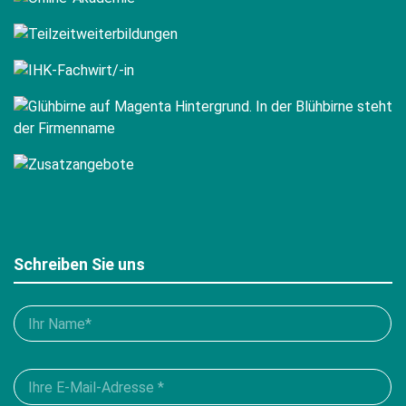
Schreiben Sie uns
Bitte
füllen
Sie
Please
alle
leave