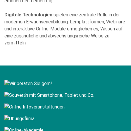
erhöhen den Lernerfolg.
Zukunft widerrufen.
Diese Website ist durch reCAPTCHA geschützt und es gelten die
Digitale Technologien
spielen eine zentrale Rolle in der
Datenschutzbestimmungen
and
Nutzungsbedingungen
von
Google.
modernen Erwachsenenbildung. Lernplattformen, Webinare
und interaktive Online-Module ermöglichen es, Wissen auf
eine zugängliche und abwechslungsreiche Weise zu
vermitteln.