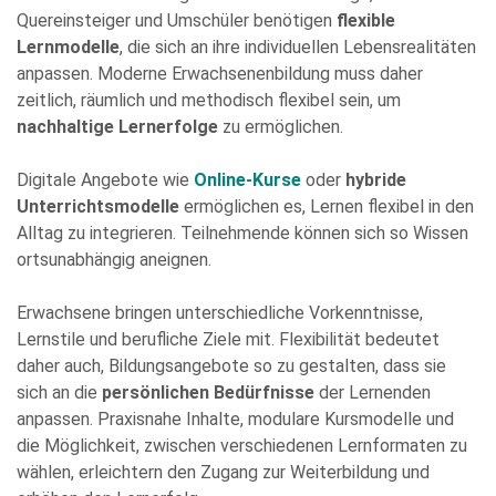
Bitte
Quereinsteiger und Umschüler benötigen
flexible
füllen
Lernmodelle
, die sich an ihre individuellen Lebensrealitäten
Sie
anpassen. Moderne Erwachsenenbildung muss daher
alle
zeitlich, räumlich und methodisch flexibel sein, um
Pflichtfelder
nachhaltige Lernerfolge
zu ermöglichen.
aus.
Please
leave
Digitale Angebote wie
Online-Kurse
oder
hybride
this
Unterrichtsmodelle
ermöglichen es, Lernen flexibel in den
field
Alltag zu integrieren. Teilnehmende können sich so Wissen
empty.
ortsunabhängig aneignen.
Erwachsene bringen unterschiedliche Vorkenntnisse,
Lernstile und berufliche Ziele mit. Flexibilität bedeutet
daher auch, Bildungsangebote so zu gestalten, dass sie
sich an die
persönlichen Bedürfnisse
der Lernenden
anpassen. Praxisnahe Inhalte, modulare Kursmodelle und
Die Datenschutzerklärung habe ich zur Kenntnis genommen
die Möglichkeit, zwischen verschiedenen Lernformaten zu
und stimme der elektronischen Erhebung und Speicherung
meiner Angaben sowie Daten für den Zweck der Beantwortung
wählen, erleichtern den Zugang zur Weiterbildung und
meiner Anfrage zu. Bitte beachten Sie: Diese Einwilligung
können Sie per E-Mail an info@comhard.de jederzeit für die