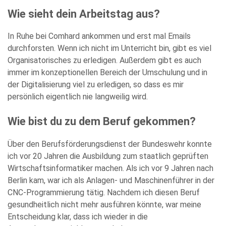
Wie sieht dein Arbeitstag aus?
In Ruhe bei Comhard ankommen und erst mal Emails
Bitte
durchforsten. Wenn ich nicht im Unterricht bin, gibt es viel
füllen
Organisatorisches zu erledigen. Außerdem gibt es auch
Sie
immer im konzeptionellen Bereich der Umschulung und in
alle
der Digitalisierung viel zu erledigen, so dass es mir
Pflichtfelder
persönlich eigentlich nie langweilig wird.
aus.
Please
leave
Wie bist du zu dem Beruf gekommen?
this
field
Über den Berufsförderungsdienst der Bundeswehr konnte
empty.
ich vor 20 Jahren die Ausbildung zum staatlich geprüften
Wirtschaftsinformatiker machen. Als ich vor 9 Jahren nach
Berlin kam, war ich als Anlagen- und Maschinenführer in der
CNC-Programmierung tätig. Nachdem ich diesen Beruf
gesundheitlich nicht mehr ausführen könnte, war meine
Entscheidung klar, dass ich wieder in die
Die Datenschutzerklärung habe ich zur Kenntnis genommen