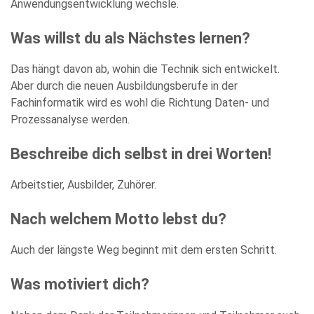
Anwendungsentwicklung wechsle.
und stimme der elektronischen Erhebung und Speicherung
meiner Angaben sowie Daten für den Zweck der Beantwortung
meiner Anfrage zu. Bitte beachten Sie: Diese Einwilligung
Was willst du als Nächstes lernen?
können Sie per E-Mail an info@comhard.de jederzeit für die
Zukunft widerrufen.
Das hängt davon ab, wohin die Technik sich entwickelt.
Diese Website ist durch reCAPTCHA geschützt und es gelten die
Datenschutzbestimmungen
and
Nutzungsbedingungen
von
Aber durch die neuen Ausbildungsberufe in der
Google.
Fachinformatik wird es wohl die Richtung Daten- und
Prozessanalyse werden.
Beschreibe dich selbst in drei Worten!
Arbeitstier, Ausbilder, Zuhörer.
Nach welchem Motto lebst du?
Auch der längste Weg beginnt mit dem ersten Schritt.
Was motiviert dich?