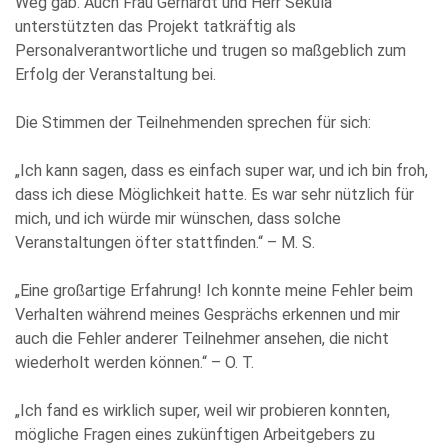
Weg gab. Auch Frau Gerhardt und Herr Sekula
und stimme der elektronischen Erhebung und Speicherung
unterstützten das Projekt tatkräftig als
meiner Angaben sowie Daten für den Zweck der Beantwortung
meiner Anfrage zu. Bitte beachten Sie: Diese Einwilligung
Personalverantwortliche und trugen so maßgeblich zum
können Sie per E-Mail an info@comhard.de jederzeit für die
Erfolg der Veranstaltung bei.
Zukunft widerrufen.
Diese Website ist durch reCAPTCHA geschützt und es gelten die
Datenschutzbestimmungen
and
Nutzungsbedingungen
von
Die Stimmen der Teilnehmenden sprechen für sich:
Google.
„Ich kann sagen, dass es einfach super war, und ich bin froh,
dass ich diese Möglichkeit hatte. Es war sehr nützlich für
mich, und ich würde mir wünschen, dass solche
Veranstaltungen öfter stattfinden.“ – M. S.
„Eine großartige Erfahrung! Ich konnte meine Fehler beim
Verhalten während meines Gesprächs erkennen und mir
auch die Fehler anderer Teilnehmer ansehen, die nicht
wiederholt werden können.“ – O. T.
„Ich fand es wirklich super, weil wir probieren konnten,
mögliche Fragen eines zukünftigen Arbeitgebers zu