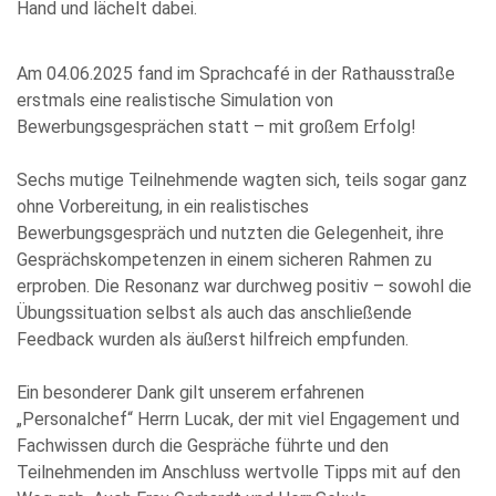
Am 04.06.2025 fand im Sprachcafé in der Rathausstraße
Bitte
erstmals eine realistische Simulation von
füllen
Bewerbungsgesprächen statt – mit großem Erfolg!
Sie
alle
Sechs mutige Teilnehmende wagten sich, teils sogar ganz
Pflichtfelder
ohne Vorbereitung, in ein realistisches
aus.
Please
Bewerbungsgespräch und nutzten die Gelegenheit, ihre
leave
Gesprächskompetenzen in einem sicheren Rahmen zu
this
erproben. Die Resonanz war durchweg positiv – sowohl die
field
Übungssituation selbst als auch das anschließende
empty.
Feedback wurden als äußerst hilfreich empfunden.
Ein besonderer Dank gilt unserem erfahrenen
„Personalchef“ Herrn Lucak, der mit viel Engagement und
Fachwissen durch die Gespräche führte und den
Teilnehmenden im Anschluss wertvolle Tipps mit auf den
Die Datenschutzerklärung habe ich zur Kenntnis genommen