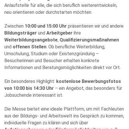
Anlaufstelle für alle, die sich beruflich weiterentwickeln,
Bitte
neu orientieren oder durchstarten möchten.
füllen
Sie
Zwischen
10:00 und 15:00 Uhr
präsentieren wir und andere
alle
Bildungsträger
und
Arbeitgeber
ihre
Pflichtfelder
Weiterbildungsangebote
,
Qualifizierungsmaßnahmen
aus.
Please
und
offenen Stellen
. Ob berufliche Weiterbildung,
leave
Umschulung, Studium oder Existenzgründung –
this
Besucherinnen und Besucher erhalten konkrete
field
Informationen und Beratungsmöglichkeiten direkt vor Ort.
empty.
Ein besonderes Highlight:
kostenlose Bewerbungsfotos
von 10:00 bis 14:30 Uhr
– ein Angebot, das besonders für
Jobsuchende interessant ist.
Die Messe bietet eine ideale Plattform, um mit Fachleuten
aus der Bildungs- und Arbeitswelt ins Gespräch zu kommen,
Die Datenschutzerklärung habe ich zur Kenntnis genommen
und stimme der elektronischen Erhebung und Speicherung
individuelle Fragen zu klären und sich über
meiner Angaben sowie Daten für den Zweck der Beantwortung