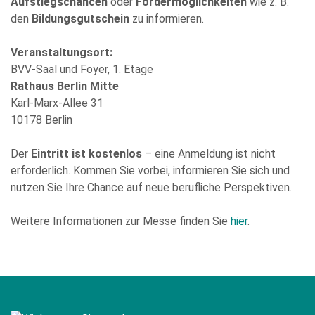
Aufstiegschancen
oder
Fördermöglichkeiten
wie z. B.
meiner Anfrage zu. Bitte beachten Sie: Diese Einwilligung
können Sie per E-Mail an info@comhard.de jederzeit für die
den
Bildungsgutschein
zu informieren.
Zukunft widerrufen.
Diese Website ist durch reCAPTCHA geschützt und es gelten die
Veranstaltungsort:
Datenschutzbestimmungen
and
Nutzungsbedingungen
von
Google.
BVV-Saal und Foyer, 1. Etage
Rathaus Berlin Mitte
Karl-Marx-Allee 31
10178 Berlin
Der
Eintritt ist kostenlos
– eine Anmeldung ist nicht
erforderlich. Kommen Sie vorbei, informieren Sie sich und
nutzen Sie Ihre Chance auf neue berufliche Perspektiven.
Weitere Informationen zur Messe finden Sie
hier
.