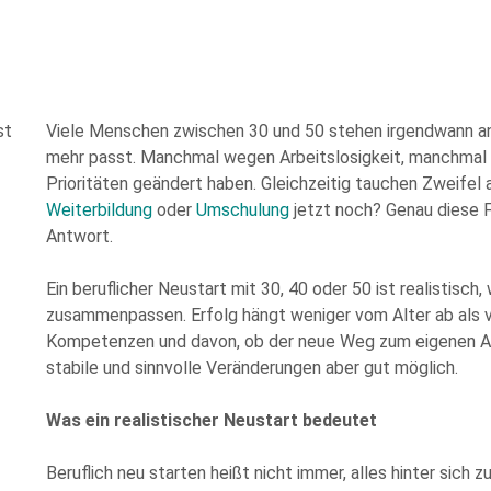
Please
Viele Menschen zwischen 30 und 50 stehen irgendwann an
leave
mehr passt. Manchmal wegen Arbeitslosigkeit, manchmal 
this
Prioritäten geändert haben. Gleichzeitig tauchen Zweifel a
field
Weiterbildung
oder
Umschulung
jetzt noch? Genau diese F
empty.
Antwort.
Ein beruflicher Neustart mit 30, 40 oder 50 ist realistisch
zusammenpassen. Erfolg hängt weniger vom Alter ab als v
Kompetenzen und davon, ob der neue Weg zum eigenen Allt
stabile und sinnvolle Veränderungen aber gut möglich.
r Kenntnis genommen und stimme der elektronischen Erhebung und Speicherung me
eachten Sie: Diese Einwilligung können Sie per E-Mail an info@comhard.de jederzei
Was ein realistischer Neustart bedeutet
t und es gelten die
Datenschutzbestimmungen
and
Nutzungsbedingungen
von Go
Beruflich neu starten heißt nicht immer, alles hinter sich