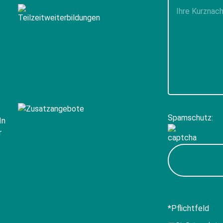
Pflichtfelder
aus.
Spamschutz:
*Pflichtfeld