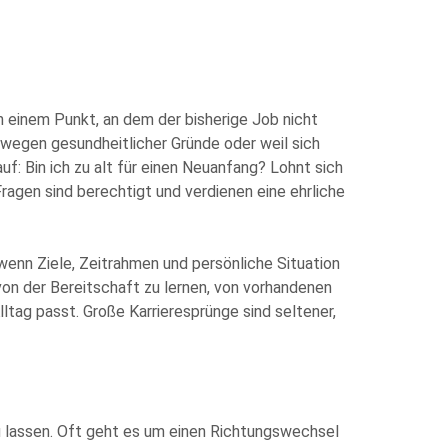
 einem Punkt, an dem der bisherige Job nicht
wegen gesundheitlicher Gründe oder weil sich
uf: Bin ich zu alt für einen Neuanfang? Lohnt sich
ragen sind berechtigt und verdienen eine ehrliche
, wenn Ziele, Zeitrahmen und persönliche Situation
on der Bereitschaft zu lernen, von vorhandenen
ag passt. Große Karrieresprünge sind seltener,
iner Angaben sowie Daten für den Zweck der
t für die Zukunft widerrufen.
ogle.
 zu lassen. Oft geht es um einen Richtungswechsel