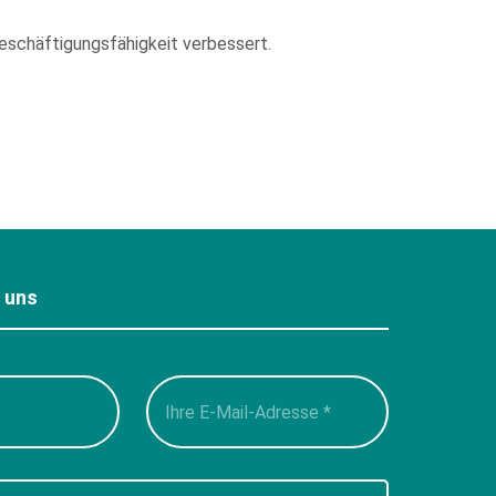
Beschäftigungsfähigkeit verbessert.
e uns
Please
leave
this
field
empty.